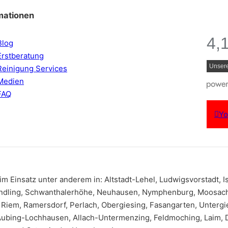
mationen
4,
Blog
Erstberatung
Unser
Reinigung Services
Medien
FAQ
Yo
im Einsatz unter anderem in: Altstadt-Lehel, Ludwigsvorstadt, 
ndling, Schwanthalerhöhe, Neuhausen, Nymphenburg, Moosach,
Riem, Ramersdorf, Perlach, Obergiesing, Fasangarten, Untergie
Aubing-Lochhausen, Allach-Untermenzing, Feldmoching, Laim, Da