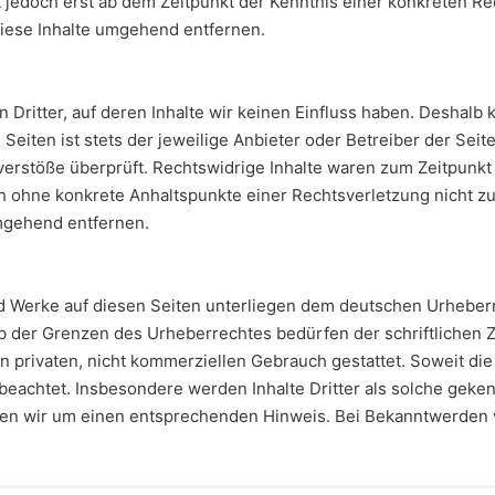
st jedoch erst ab dem Zeitpunkt der Kenntnis einer konkreten 
iese Inhalte umgehend entfernen.
Dritter, auf deren Inhalte wir keinen Einfluss haben. Deshalb 
Seiten ist stets der jeweilige Anbieter oder Betreiber der Seit
verstöße überprüft. Rechtswidrige Inhalte waren zum Zeitpunkt
edoch ohne konkrete Anhaltspunkte einer Rechtsverletzung nicht
mgehend entfernen.
nd Werke auf diesen Seiten unterliegen dem deutschen Urheberre
b der Grenzen des Urheberrechtes bedürfen der schriftlichen Z
 privaten, nicht kommerziellen Gebrauch gestattet. Soweit die 
beachtet. Insbesondere werden Inhalte Dritter als solche geken
en wir um einen entsprechenden Hinweis. Bei Bekanntwerden 