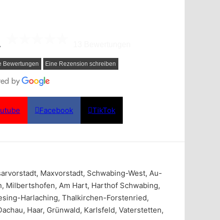
1
13 Bewertungen
e Bewertungen
Eine Rezension schreiben
utube
Facebook
TikTok
Isarvorstadt, Maxvorstadt, Schwabing-West, Au-
 Milbertshofen, Am Hart, Harthof Schwabing,
sing-Harlaching, Thalkirchen-Forstenried,
chau, Haar, Grünwald, Karlsfeld, Vaterstetten,